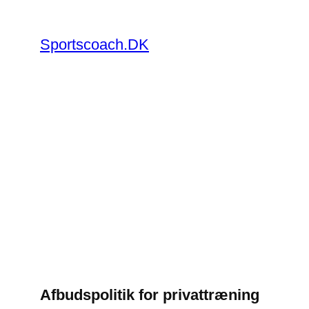
Spring
til
Sportscoach.DK
indhold
Afbudspolitik for privattræning